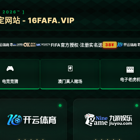
欧洲
中超
足联
西
洲
B席：赢了就是最强，输了就是最
频道：
欧洲
日期：
2025-06-16 13