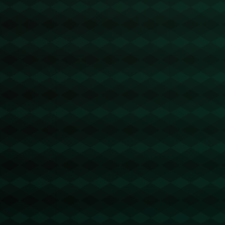
一个
trx能量转错请联系TG:@
压力
是“
转错包退【TRfUrmdESbYSL9khnRsf8HSvMXH
SqeAaCr】客服TeleGram:【@TrxEm】
*解
转错包退【TSuSqoMRXkEXcXGT6qLM7eNmw
在追
MV6666666】客服TeleGram:【@TrxEm】
执行
所面
转错包退【TUs1HwVYNFybve8ifkCspU9TRzM
68dYd8x】客服TeleGram:【@TrxEm】
换个
体现
转错包退【TPcPFtEp5KXJJ1gJWYpMHVXFfAB
Fh3Xbwz】客服TeleGram:【@TrxEm】
**
转错包退【TTHTmHb723KxsLqmhkdA5erwfJU
许多
Uyg3qRv】客服TeleGram:【@TrxEm】
的标
升，