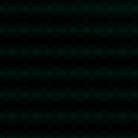
2025年5月 (43)
2025年4月 (42)
0
2025年3月 (119)
2025年2月 (65)
评
站点信息
◎欢迎
文章总数：
14
昵称
*
页面总数：
1
分类总数：
7
标签总数：
0
内容
*
评论总数：
0
浏览总数：
45
搜索