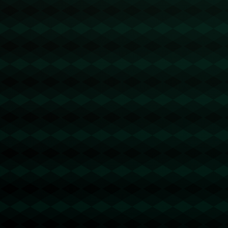
转错包退【TPN8WtTBK2eFcPLBcHQKLX6m4t
wMKA8Hex】客服TeleGram:【@TrxEm】
总之
有通
转错包退【TTXnAoj2JJsWh9FurgjiEedGajVnbn
生。
9BaV】客服TeleGram:【@TrxEm】
转错包退【TDYAr4TkMYwYfuNDy4ALK8FnsyZ
ZZZZZZZ】客服TeleGram:【@TrxEm】
相
转错包退【TFs4gwquNFtqukdEe7unqEPPgpXd
UAS6ek】客服TeleGram:【@TrxEm】
文章归档
2025年9月 (21)
2025年7月 (22)
2025年6月 (23)