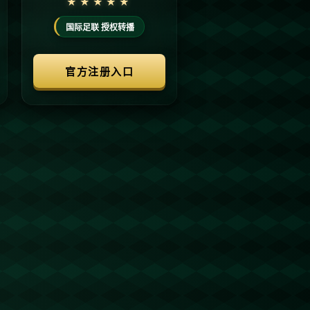
就是最差”的评价。这种**极端化的评论**，让人们
读赛事或个体表现时，会忽视许多其他重要因素球探
雄的崛起，享受胜利的喜悦。于是，当某位运动员或
，同一位运动员或团队可能瞬间变为“最差”。这种**
容易以成败论英雄。
度上对被评价者造成心理压力。他们在追求卓越的同
失败**非黑即白的解读**，可能限制他们的发展空