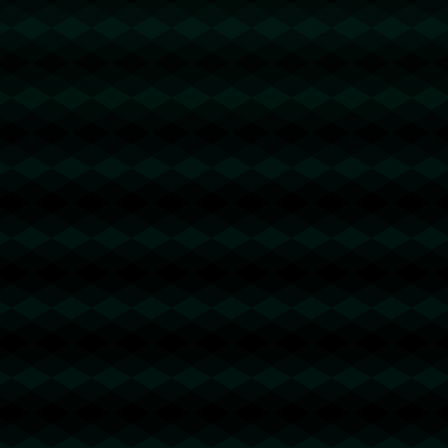
留言
论
参与讨论，请在这里发表您的看法、交流您的观点。
邮箱
*