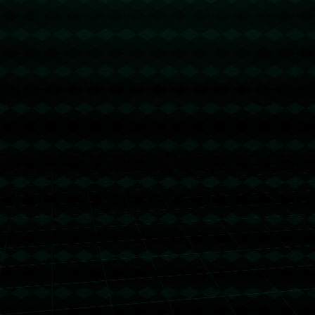
球探体育直播：体育美网：德约科维奇爆冷不敌
波普林 无缘16强
**体育美网：德约科维奇爆冷不敌波普林 无缘16强** 在2023年的美国网球公开赛上，世界知名网球选手德约科维奇意外失利。他以不敌澳大利亚新星波普林，无缘16强，这让无数球迷感到震惊。这场比赛的结果不仅打破了人们对德约科维奇的期望，也为波普林赢得了更多的关注。 在体育竞技中，我们通常认为老牌选手...
体育杭州亚运会跳水等比赛门票今日开售
**体育杭州亚运会跳水等比赛门票今日开售** 随着杭州亚运会的临近，这一备受期待的体育盛事开始吸引全球体育迷的目光。今日，一则令人振奋的消息传来：**杭州亚运会跳水等比赛的门票正式开售**。这是一个不容错过的机会，尤其对跳水爱好者来说，这些精彩的赛事将是近距离欣赏顶级运动员竞技风采的绝佳平台。 !...
体育杭州亚运会篮球比赛分组出炉
杭州亚运会篮球比赛的分组情况是很多篮球迷关注的焦点。不过，由于我无法访问最新的互联网数据，具体的分组信息可能需要您查阅官方发布的公告或者相关的体育新闻网站来获取。通常，这些比赛的分组会在亚运会的官方网站上、相关的新闻媒体或者篮球协会的公告中公布。您可以通过这些途径获取到最权威和详细的分组信息。球探体育直播nb...
‹‹
1
2
3
4
5
›
››
Copyright 球探体育(中国)足球比分官网-即时比分直播 All Rights Reserved. Po
wered By
Z-Blog
.