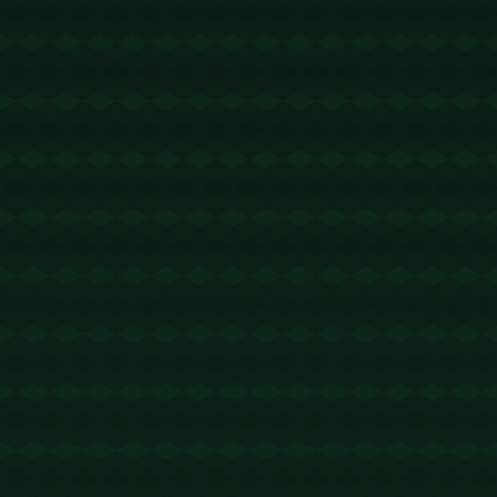
有道翻译官网
2026-03-13 01:05:12
回复
帖子好乱！https://youdao-zh.it.com
快连VPN下载
2026-03-13 11:33:10
回复
楼主加油，看好你哦！https://www.pc-kuailian.it.com
谷歌浏览器下载
2026-03-14 02:58:01
回复
赞一个！https://chrome-zh.it.com
wps官网下载
2026-03-14 21:03:36
回复
论坛的人气越来越旺了！https://to-wps.cn
WPS下载
2026-03-16 02:08:23
回复
突然觉得楼主说的很有道理，赞一个！https://m-wps.it.com