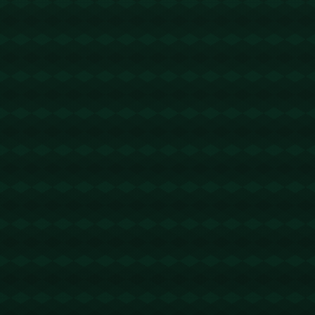
2026-04-29 12:17:09
回复
u地址转错 【 TC3zEfcjM5JW7bNzXASSTxDeQk75VqGsik
】转错请联系TG:@TrxEm
波场能量租赁
2026-05-01 20:23:01
回复
u地址转错 【THDfrsv8uxggkayDUXgaqFC7uh88888888】
转错请联系TG:@TrxEm
trx能量租赁
2026-05-02 00:29:06
回复
u地址转错 【TXW1ZqMHiJidQPpQmAQArAuQRbXLNQoj2
R】转错请联系TG:@TrxEm
波场能量租赁
2026-05-05 03:14:37
回复
u地址转错 【TDaeJym76BgNVzvzyeEVZm42Go16CL9bS
y】转错请联系TG:@TrxEm