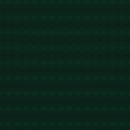
怎么我回帖都没人理我呢？https://www.zh-wps.it.com
WPS官网
2026-03-25 08:56:03
回复
楼主是在找骂么？https://zh-wps.it.com
有道翻译
2026-03-27 14:01:59
回复
东方不败还是灭绝师太啊？https://i-youdao.com.cn
trx能量租赁
2026-04-11 20:31:20
回复
usdt转错能追回吗 【 THRvGn7qPLTvwYCbWU55Mgww3x7
2ZqaCnj 】转错请联系TG:@TrxEm
trx能量机器人
2026-04-21 23:52:03
回复
u地址转错 【 TZ6kaECCkS6CwVYnLtyfHsKc6Ey5EDshnd