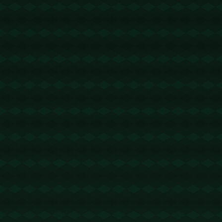
快连VPN官网
2026-03-10 15:36:01
回复
在哪里跌倒，就在那里多爬一会儿！https://www.pc-kuailian.i
t.com
1.5trx转账
2026-03-10 16:31:02
回复
节省TRX手续费 - 1.5 TRX=1次转账次数 直接节省80%!无视
对方有没有U或者是否交易所- 复制地址【THXfhfV6ThhYzt7d
8mm4KL3dE5LWBbwb3s】转 1.5 TRX即可0手续费转账!TG
机器人:@jzzTRXbot
谷歌浏览器下载
2026-03-12 16:01:38
回复
很多天不上线，一上线就看到这么给力的帖子！https://www.p
-google.com