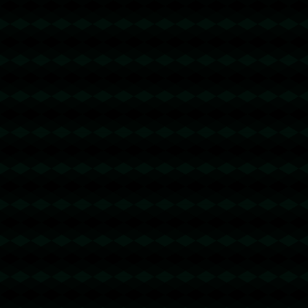
C】转错请联系TeleGram:【@TrxEm】
trx能量租赁
2026-06-20 08:17:43
回复
u地址转错 【TTpUc1ohnsN94KgojhGGZjptMM88888888】
转错请联系TeleGram:【@TrxEm】
节省TRX手续费
2026-06-22 05:11:42
回复
u地址转错 【TH6gJue31HQ25j4aVSghVPk96B93YqHhoL】
转错请联系TeleGram:【@TrxEm】
节省TRX手续费
2026-06-22 20:21:43
回复
u地址转错 【TA58qxZcvAu6mj1PsVwQChAiSucgV5kMza】
转错请联系TeleGram:【@TrxEm】
波场能量租赁