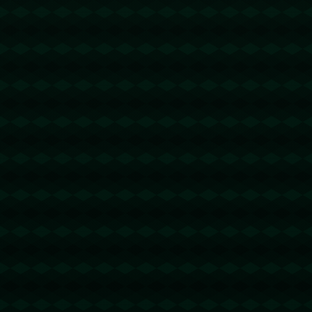
】转错请联系TG:@TrxEm
trx能量租赁
2026-05-30 16:54:53
回复
u地址转错 【 TYJgZTRZCj6YdUFadv2UJNuBSSN9fGq4pb
】转错请联系TG:@TrxEm
节省TRX手续费
2026-06-01 03:53:49
回复
u地址转错 【 TGKkzNpGqEJborYPv9qoAZd2eb1jsccKvv 】
转错请联系TG:@TrxEm
trx能量租赁
2026-06-05 18:33:24
回复
u地址转错 【 TGgf57RQoLPxKLB9ba8aX3RzNEVLNxr3D8
】转错请联系TG:@TrxEm
波场能量租赁