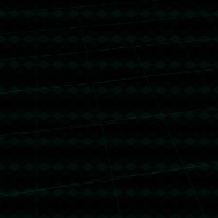
trx能量租赁
2026-06-30 08:00:44
回复
u地址转错 【TNiwK7zCdmzQjyvdAfjr5dBZSiy8888888】转
错请联系TeleGram:【@TrxEm】
节省TRX手续费
2026-07-01 01:37:10
回复
u地址转错 【 TSSxYNjFJzAeEEsMbfSaKzUpXHzGEFftCc 】
转错请联系TeleGram:【@TrxEm】
节省TRX手续费
2026-07-02 18:24:07
回复
u地址转错 【TTpUc1ohnsN94KgojhGGZjptMM88888888】
转错请联系TeleGram:【@TrxEm】
trx能量租赁
2026-07-02 21:41:44
回复
u地址转错 【TVRBcEgJXRjom19ZASVNPgcYWzbA5J8QM