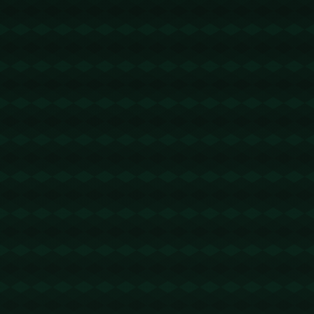
谷歌浏览器下载
2026-03-08 19:49:47
回复
缺乏激情了！https://p-google.com
0.5trx转账
2026-03-10 11:19:35
回复
节省TRX手续费 - 1.5 TRX=1次转账次数 直接节省80%!无视
对方有没有U或者是否交易所- 复制地址【THXfhfV6ThhYzt7d
8mm4KL3dE5LWBbwb3s】转 1.5 TRX即可0手续费转账!TG
机器人:@jzzTRXbot
trx能量租赁
2026-03-10 11:59:16
回复
trx能量租赁 - 1.5 TRX=1次转账次数 直接节省80%!无视对方
有没有U或者是否交易所- 复制地址【THXfhfV6ThhYzt7d8m
m4KL3dE5LWBbwb3s】转 1.5 TRX即可0手续费转账!TG机
器人:@jzzTRXbot