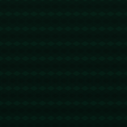
】转错请联系TG:@TrxEm
trx能量租赁
2026-05-16 14:44:50
回复
u地址转错 【 THdcxyQTDN5bysLss1NHHiateRMrGmVNT8
】转错请联系TG:@TrxEm
节省TRX手续费
2026-05-18 13:44:43
回复
u地址转错 【TP85KPGg4fWyZAh6ApbnZT9tTX88888888】
转错请联系TG:@TrxEm
节省TRX手续费
2026-05-19 18:33:57
回复
u地址转错 【 TADokuJ95NH32YwfgxxgU84tpCwpupqqXo
】转错请联系TG:@TrxEm
trx能量租赁
2026-05-19 22:37:49
回复