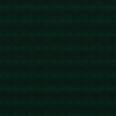
波场能量租赁
2026-05-05 10:24:10
回复
u地址转错 【TP3KvdkhFFTYakUJU4Qzc37kdf8899RhzV】
转错请联系TG:@TrxEm
节省TRX手续费
2026-05-06 07:37:47
回复
u地址转错 【 TK2o7vFhJqZ5SFYJB89KrMnY1v88trxTRX 】
转错请联系TG:@TrxEm
波场能量租赁
2026-05-06 11:30:42
回复
u地址转错 【TWtRRwDwZnFi44VCPEcBGmmTNX8888888
8】转错请联系TG:@TrxEm
波场能量租赁
2026-05-07 02:02:10
回复