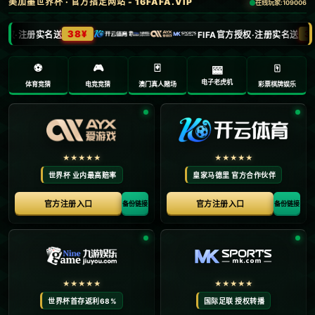
这场比赛中，恩昆库无疑是场上的明星。他的敏锐嗅觉和精准射门让
球队如虎添翼。比赛的上半场，恩昆库两次攻破对手的防线，将比分
不断拉开。*他娴熟的技术与迅捷的反应*让观众惊叹不已，而这场帽
子戏法正是他实力的完美展现。恩昆库的表现在社交媒体上引发热
议，很多球迷纷纷点赞他的出色表现。
**菲利克斯：攻守兼备的天才**球探体育官网
与此同时，另一位球员菲利克斯同样贡献良多。尽管他没有直接将球
送入网中，但他在比赛中的灵活表现和策略性助攻无疑为切尔西带来
了巨大优势。菲利克斯的一记助攻夸张地穿过对方后卫，最终*导致
对方的乌龙球*。这次意外的进球进一步巩固了切尔西的领先地位，
也展示了菲利克斯在关键时刻的影响力和决策能力。
**分析：团队协作与个人实力的完美融合**
切尔西的胜利并不仅仅依赖于某几个球员的发挥，而是整个团队的默
契配合与策略执行。球队在整场比赛中展现出了良好的组织能力和坚
韧的防守，确保每一次进攻都能威胁到对方门将。这种无缝的配合和
个人实力的致命结合，使得对手始终无法对切尔西的铁壁防线构成实