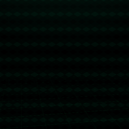
[图]B费帽子戏法 曼联4-1皇家社会晋级欧联杯8
强.
**曼联4-1皇家社会：B费帽子戏法助红魔晋级欧联杯8强** 在充满竞争和戏剧性的**欧联杯**比赛中，*曼联*以4-1战胜*皇家社会*，顺利晋级八强。这不仅是一次伟大的胜利，更是一场展现B费（布鲁诺·费尔南德斯）卓越表现的比赛，他的**帽子戏法**让人惊叹。本文将深入解读这场比赛，揭示曼联胜利背后的关...
球探体育：郑钦文将打响澳网揭幕战，赛前回应
再遇萨巴伦卡：想成为冠军需要打败所有对手九
派新闻.
**前言：**当网坛炙手可热的新星郑钦文即将在澳大利亚网球公开赛的揭幕战中亮相时，许多人对她的表现充满期待。这位年轻的中国球员在面对实力强劲的对手萨巴伦卡时表现出极大的信心，她的目标明确：不论对手是谁，她都渴望成为最终的冠军。本文将深入探讨郑钦文的备战状态、她与萨巴伦卡的对决背景，以及成为冠军所需的备战策略。...
联手梅西！法国巨星接两年合同，迈阿密新阵容
浮现，冲击世俱杯.
**联手梅西！法国巨星接两年合同，迈阿密新阵容浮现，冲击世俱杯** 随着2023年国际足球的格局不断演变，美国职业足球大联盟（MLS）成为了越来越多全球顶级球星的新战场。而迈阿密国际队无疑成为近年来最受瞩目的俱乐部之一。这不仅仅是因为球队引进了阿根廷传奇球星里奥·梅西，还因为一位*法国巨星*的加入使迈阿...
‹‹
1
2
3
4
5
›
››
Copyright 球探体育(中国)足球比分官网-即时比分直播 All Rights Reserved. Po
wered By
Z-Blog
.