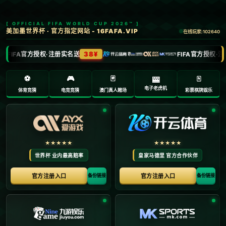
欢迎访问球探体育(中国)足球比分官网-即时比分直播
>
足联
首页
足联
法媒爆料：姆巴佩出现精神问题，目前正和专业
人士一起努力解决环球时报.
**标题：法媒爆料：姆巴佩出现精神问题，目前正和专业人士一起努力解决** **前言：** 作为当今世界足坛炙手可热的超级巨星，法国球员基利安·姆巴佩一直是聚光灯下的焦点，其耀眼的表现令人惊叹。然而，近日法国媒体爆出一个令人关注的消息：姆巴佩出现精神问题，目前正与专业人士合作努力解决。这一消息引发了...
球探体育直播nba：喜气洋洋“村运会”光明日报.
**“喜气洋洋”村运会：乡村振兴新载体，中华文化新气象** 近年来，随着乡村振兴战略的全面推进，农村成为了一片生机勃勃的天地。人们在谈及乡村巨变时，往往会想到经济、产业和基础设施的提升。然而，有一场别开生面的“村运会”，让沉寂的小乡村焕发出*“喜气洋洋”*的文化活力，成为人们津津乐道的话题。从“光明...
亚残运会所有比赛项目今天将全部结束 今晚举行
闭幕式央视新闻客户端.
**亚残运会今日谢幕：精彩瞬间与感动回顾** 随着最后一场赛事的哨声响起，**亚残运会所有比赛项目今天将在此刻全部结束**。这不仅意味着运动员们在赛场上的奋力拼搏告一段落，也是对于每一位关注这场盛会的观众的情感升华。今晚的闭幕式将在央视新闻客户端进行直播，给所有观众带来期待中的最后的情感共鸣。 *...