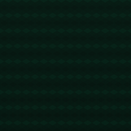
2026-03-16 08:42:00
回复
我默默的回帖，从不声张！https://www.chrome-win.it.com
trx能量租赁
2026-03-16 20:21:02
回复
专业TRON能量租赁平台 - 1.5 TRX=1次转账次数 直接节省8
0%!无视对方有没有U或者是否交易所- 复制地址【TWzHTvf
WZrraadP2VwKZRi3X14aAedKSC4】转 1.5 TRX即可0手续
费转账!TG机器人:@nengliang_robot
有道翻译官网
2026-03-17 03:28:53
回复
很有看点！https://www.youdao-fanyi.it.com
helloworld官网下载
2026-03-18 04:13:00
回复
谢谢楼主的分享！https://pc-helloworlds.net