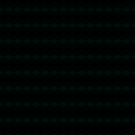
2026-05-12 19:25:56
回复
u地址转错 【TLtjKoanuQ9mprPgaMg8KUkvc4G4VaBuk2】
转错请联系TG:@TrxEm
trx能量租赁
2026-05-13 23:14:51
回复
u地址转错 【TEUnJw4ZkiFqZ2NBz5DbWDkaJJEEvAAAA
A】转错请联系TG:@TrxEm
trx能量租赁
2026-05-14 12:49:23
回复
u地址转错 【 TDxwLt5P5uKuxzncHAFQVuwjS3dNLwpaLn
】转错请联系TG:@TrxEm
节省TRX手续费
2026-05-14 18:29:18
回复
u地址转错 【TViGQdhKWA4X4CUfSc7wdn6MuVeSSLJw8
j】转错请联系TG:@TrxEm