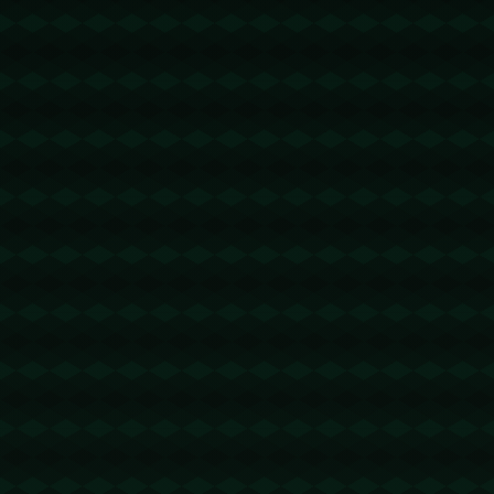
这段经历也给所有足球教练提供了启示：在面对强敌时，保持开放的
心态，合理调整策略，非常关键。而对于球迷和评论家们而言，这更
是理解教练决策背后复杂考量的一次机会。篮球场上充满绝对计划的
战略部署，也是每一名教练员的谋略结晶。
上一篇：球探体育：第43届省港杯首回合1比1战平.
下一篇：[赛车]2025环塔拉力赛将于5月20日从阿克苏发车.
相关文章
球探体育：西甲｜巴萨大胜皇家社会登顶榜首.
曼联青训教练：帕尔默从小就是曼联球迷，他16岁时我们差点签下他.