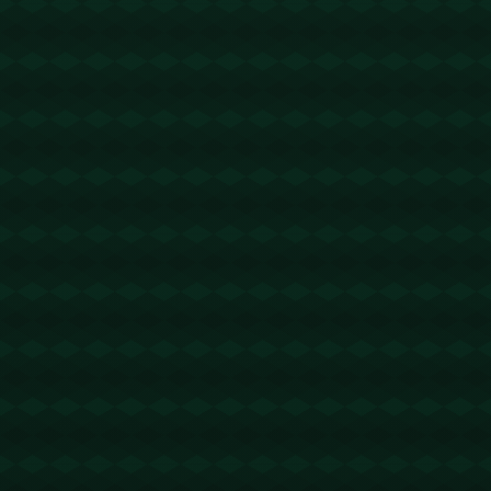
2026-03-12 04:59:59
回复
?免费转账波场网络的USDT - 2 TRX=1次转账次数 直接节省8
0%!无视对方有没有U或者是否交易所,低于 2 TRX的都是钓鱼
的骗子- 复制地址【TL43ajp2xRQ6xXr1gxyZv1yd6mSzMCU
SXj】转 2 TRX即可0手续费转账!TG机器人: @jzzTRXbot 官
网: https://jzztrx.com
有道翻译下载
2026-03-12 15:31:24
回复
太高深了，理解力不够用了！https://www.cn-youdao.it.com
wps下载
2026-03-12 18:41:28
回复
我只看看不说话。。。https://www.web-wps.net
WPS下载
2026-03-14 09:26:39
回复
看了这么多帖子，第一次看到这么高质量内容！https://a-wps.