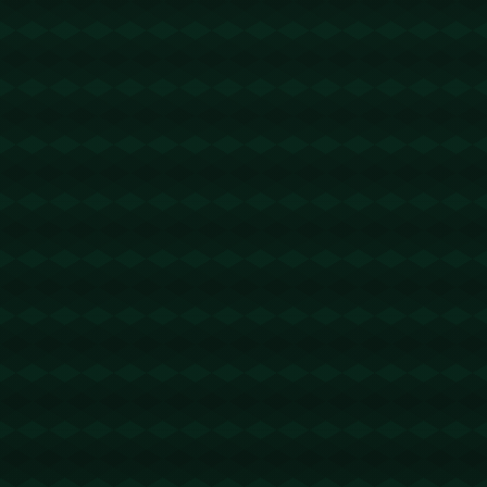
it.com
谷歌浏览器下载
2026-03-14 17:59:07
回复
我只看看不说话。。。https://www.chrome-win.it.com
helloworld下载
2026-03-15 04:55:03
回复
怪事年年有，今年特别多！https://vip-helloworld.com
谷歌浏览器官网
2026-03-15 07:58:55
回复
论坛的人气越来越旺了！https://a-google.com
helloworld官网
2026-03-15 08:49:13
回复
今天的心情很不错啊https://www.pc-helloworld.com.cn
谷歌浏览器下载