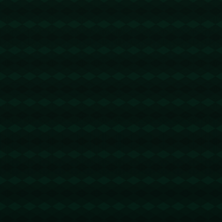
b3s】转 2 TRX即可0手续费转账!TG机器人: @jzzTRXbot 官
网: https://jzztrx.com
WPS
2026-03-18 22:55:39
回复
收藏了，改天让朋友看看！https://a-wps.it.com
wps官网下载
2026-03-19 18:31:32
回复
今天是个特别的日子，值得纪念！https://web-wps.cn
WPS下载
2026-03-20 06:56:00
回复
有钱、有房、有车，人人都想！https://s-wps.it.com
wps官网
2026-03-20 12:19:54
回复
楼主是一个神奇的青年！https://to-wps.net