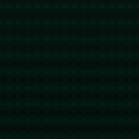
wps
2026-03-22 17:34:37
回复
感谢楼主的推荐！https://ai-wps.net
有道翻译
2026-03-23 05:10:27
回复
楼上的心情不错啊！https://i-youdao.com.cn
wps下载
2026-03-23 05:11:07
回复
回帖也有有水平的！https://www-wps-cn.com
helloworld
2026-03-24 02:49:28
回复
支持楼上的！https://co-helloworlds.net
有道翻译官网
2026-03-25 08:37:34
回复