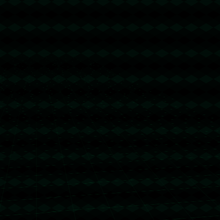
trx能量租赁
2026-05-14 23:23:40
回复
u地址转错 【TBkKXGzyDPXKEAUgEEVCQSE7sx9999999
9】转错请联系TG:@TrxEm
trx能量租赁
2026-05-15 22:08:03
回复
u地址转错 【TF4ey9FECB351jciC7EGfu8zXZkSM1VUH5】
转错请联系TG:@TrxEm
节省TRX手续费
2026-05-16 04:06:02
回复
u地址转错 【TKSooDguC59Bye7kNWDqBgh4CMt5j2ihQ
C】转错请联系TG:@TrxEm
波场能量租赁
2026-05-18 02:13:23
回复