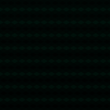
trx能量机器人
2026-04-29 20:49:08
回复
u地址转错 【 TTkTsQY25zmHUjSZ2g61SA4cgXbRCj3bDr
】转错请联系TG:@TrxEm
节省TRX手续费
2026-04-29 22:57:17
回复
u地址转错 【 TAvymqzop4zCBs93AS3xHPsTZUjfDKVKVK
】转错请联系TG:@TrxEm
波场能量租赁
2026-04-30 17:05:15
回复
u地址转错 【 TBrtsBRFfAj8tb4vQTejh2zSXZna94N4KH 】转
错请联系TG:@TrxEm
trx能量机器人
2026-05-01 04:45:37
回复