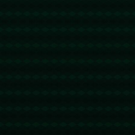
刚分手，心情不好！https://i-youdao.com.cn
WPS
2026-03-26 21:55:26
回复
楼上的心情不错啊！https://zh-wps.it.com
有道翻译下载
2026-03-27 04:28:36
回复
东方不败外加灭绝师太啊！https://i-youdao.com.cn
WPS
2026-03-28 04:05:53
回复
楼主的帖子越来越有深度了！https://www-wps-cn.com
节省TRX手续费
2026-04-11 09:17:24
回复
u地址转错 【 TKSooDguC59Bye7kNWDqBgh4CMt5j2ihQC
】转错请联系TG:@TrxEm