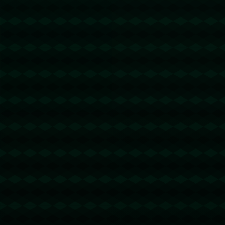
】转错请联系TG:@TrxEm
波场能量租赁
2026-04-19 01:00:12
回复
u地址转错 【 TPP11teGPhPAJYycjGPgw7hFQS2V6gxWbC
】转错请联系TG:@TrxEm
trx能量机器人
2026-04-20 17:35:17
回复
u地址转错 【 TSxjdW7XKRuCRkn8pBG8HbFKtuTAdnHMae
】转错请联系TG:@TrxEm
节省TRX手续费
2026-04-23 19:38:43
回复
u地址转错 【 TP1M5FnmB2i13UeiHYuwR3yHTtmGjZyrcV
】转错请联系TG:@TrxEm
trx能量机器人