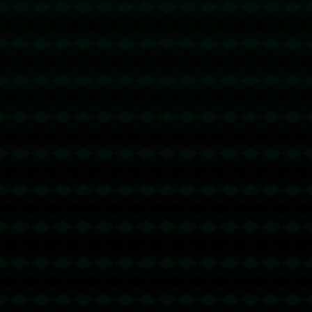
u地址转错 【 TD8JYF6MrRYmotUPW4UfdFaezbuDsi1pgH
】转错请联系TG:@TrxEm
节省TRX手续费
2026-05-02 10:01:24
回复
u地址转错 【 TGgf57RQoLPxKLB9ba8aX3RzNEVLNxr3D8
】转错请联系TG:@TrxEm
节省TRX手续费
2026-05-03 01:27:23
回复
u地址转错 【 TY1mL9iqqE2wTdfX5LqQF1HaqK88888888
】转错请联系TG:@TrxEm
trx能量租赁
2026-05-03 02:22:29
回复
u地址转错 【TTE9zRSHokAoX8CTMp5DqUuEBb8888888
8】转错请联系TG:@TrxEm